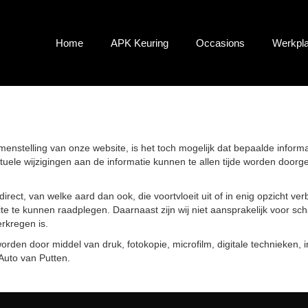
Home
APK Keuring
Occasions
Werkpla
stelling van onze website, is het toch mogelijk dat bepaalde informatie
ntuele wijzigingen aan de informatie kunnen te allen tijde worden doo
 indirect, van welke aard dan ook, die voortvloeit uit of in enig opzicht 
ite te kunnen raadplegen. Daarnaast zijn wij niet aansprakelijk voor scha
erkregen is.
orden door middel van druk, fotokopie, microfilm, digitale technieken
Auto van Putten.