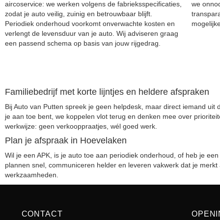
aircoservice: we werken volgens de fabrieksspecificaties,
we onnod
zodat je auto veilig, zuinig en betrouwbaar blijft.
transpara
Periodiek onderhoud voorkomt onverwachte kosten en
mogelijke
verlengt de levensduur van je auto. Wij adviseren graag
een passend schema op basis van jouw rijgedrag.
Familiebedrijf met korte lijntjes en heldere afspraken
Bij Auto van Putten spreek je geen helpdesk, maar direct iemand uit d
je aan toe bent, we koppelen vlot terug en denken mee over prioritei
werkwijze: geen verkooppraatjes, wél goed werk.
Plan je afspraak in Hoevelaken
Wil je een APK, is je auto toe aan periodiek onderhoud, of heb je 
plannen snel, communiceren helder en leveren vakwerk dat je merkt aa
werkzaamheden.
CONTACT
OPENI