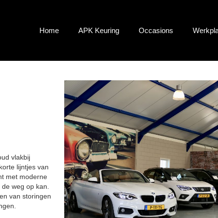
Home
APK Keuring
Occasions
Werkpla
ud vlakbij
rte lijntjes van
cht met moderne
p de weg op kan.
en van storingen
ingen.