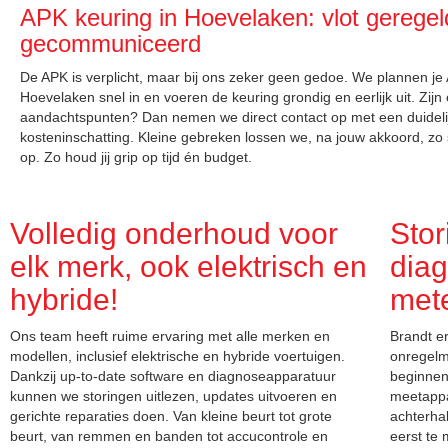
APK keuring in Hoevelaken: vlot geregeld
gecommuniceerd
De APK is verplicht, maar bij ons zeker geen gedoe. We plannen je
Hoevelaken snel in en voeren de keuring grondig en eerlijk uit. Zijn 
aandachtspunten? Dan nemen we direct contact op met een duidelij
kosteninschatting. Kleine gebreken lossen we, na jouw akkoord, zo
op. Zo houd jij grip op tijd én budget.
Volledig onderhoud voor
Stor
elk merk, ook elektrisch en
diag
hybride!
met
Ons team heeft ruime ervaring met alle merken en
Brandt er
modellen, inclusief elektrische en hybride voertuigen.
onregelm
Dankzij up-to-date software en diagnoseapparatuur
beginnen
kunnen we storingen uitlezen, updates uitvoeren en
meetappa
gerichte reparaties doen. Van kleine beurt tot grote
achterha
beurt, van remmen en banden tot accucontrole en
eerst te