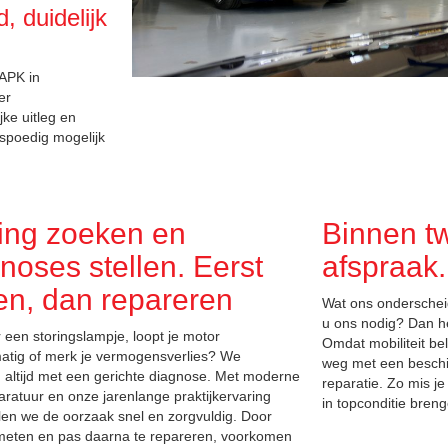
, duidelijk
 APK in
er
ke uitleg en
 spoedig mogelijk
ing zoeken en
Binnen t
noses stellen. Eerst
afspraak.
en, dan repareren
Wat ons onderscheid
u ons nodig? Dan h
 een storingslampje, loopt je motor
Omdat mobiliteit be
atig of merk je vermogensverlies? We
weg met een beschi
 altijd met een gerichte diagnose. Met moderne
reparatie. Zo mis je
ratuur en onze jarenlange praktijkervaring
in topconditie bren
len we de oorzaak snel en zorgvuldig. Door
 meten en pas daarna te repareren, voorkomen